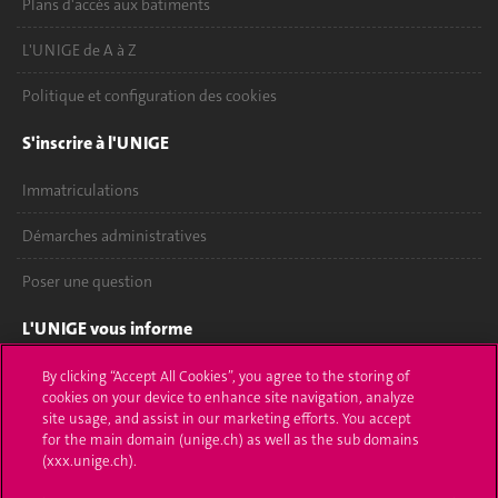
Plans d'accès aux bâtiments
L'UNIGE de A à Z
Politique et configuration des cookies
S'inscrire à l'UNIGE
Immatriculations
Démarches administratives
Poser une question
L'UNIGE vous informe
UNIGE Mobile
By clicking “Accept All Cookies”, you agree to the storing of
cookies on your device to enhance site navigation, analyze
site usage, and assist in our marketing efforts. You accept
Médias
for the main domain (unige.ch) as well as the sub domains
(xxx.unige.ch).
Offres d'emploi