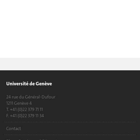
Université de Genève
24 rue du Général-Dufour
1211 Genève 4
T. +41 (0)22 379 71 11
F. +41 (0)22 379 11 34
Contact