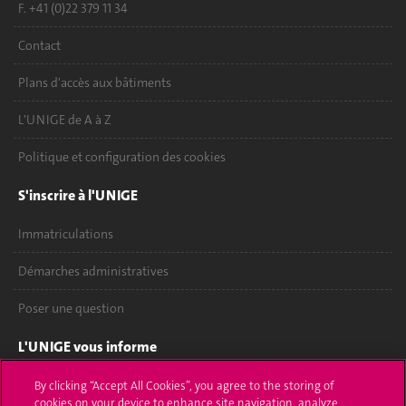
F. +41 (0)22 379 11 34
Contact
Plans d'accès aux bâtiments
L'UNIGE de A à Z
Politique et configuration des cookies
S'inscrire à l'UNIGE
Immatriculations
Démarches administratives
Poser une question
L'UNIGE vous informe
UNIGE Mobile
By clicking “Accept All Cookies”, you agree to the storing of
cookies on your device to enhance site navigation, analyze